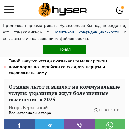
Продолжая просматривать Hyser.com.ua Вы подтверждаете,
Полностью голая Анна Тринчер блеснула
что ознакомились с
и
"прелестями": таких размеров вы еще не видели
Политикой конфиденциальности
согласны с использованием файлов cookie.
Поэтому и выглядит так молодо: 5 простых и
любимых блюд Аллы Пугачевой, о которых вы точно
Понял
не знали
Такой закуски всегда оказывается мало: рецепт
помидоров по-корейски со сладким перцем и
морковью на зиму
Отмена льгот и выплат на коммунальные
услуги: украинцев ждут болезненные
изменения в 2025
Игорь Верховский
07:47 30.01
Все материалы автора