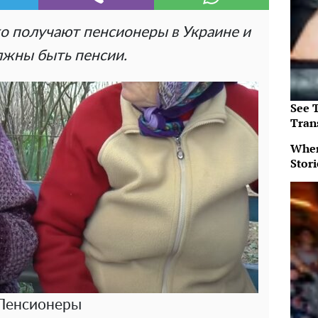
ко получают пенсионеры в Украине и
лжны быть пенсии.
See T
Tran
When
Stor
Пенсионеры