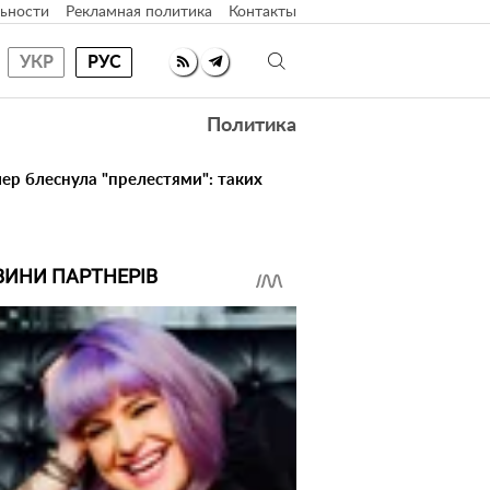
ьности
Рекламная политика
Контакты
УКР
РУС
Политика
ер блеснула "прелестями": таких
ВИНИ ПАРТНЕРІВ