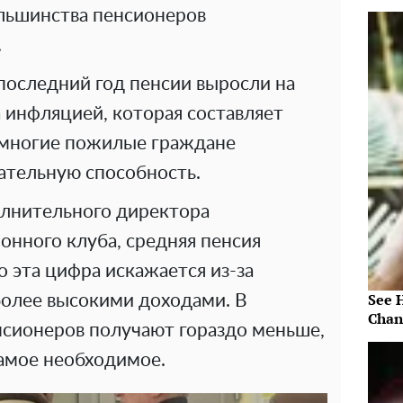
льшинства пенсионеров
.
 последний год пенсии выросли на
а инфляцией, которая составляет
 многие пожилые граждане
ательную способность.
олнительного директора
онного клуба, средняя пенсия
о эта цифра искажается из-за
See 
более высокими доходами. В
Chan
сионеров получают гораздо меньше,
самое необходимое.