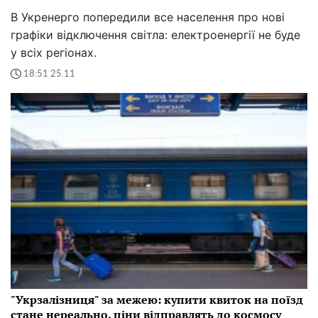
В Укренерго попередили все населення про нові
графіки відключення світла: електроенергії не буде
у всіх регіонах.
18:51 25.11
"Укрзалізниця" за межею: купити квиток на поїзд
стане нереально, ціни відправлять до космосу