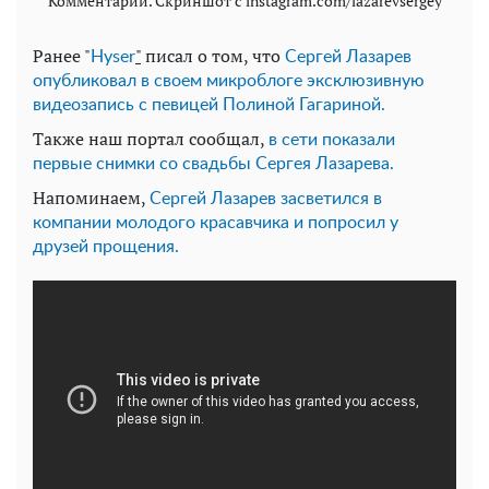
Комментарии. Скриншот с instagram.com/lazarevsergey
Ранее "
"
писал о том, что
Нyser
Сергей Лазарев
опубликовал в своем микроблоге эксклюзивную
видеозапись с певицей Полиной Гагариной.
Также наш портал сообщал,
в сети показали
первые снимки со свадьбы Сергея Лазарева.
Напоминаем,
Сергей Лазарев засветился в
компании молодого красавчика и попросил у
друзей прощения.