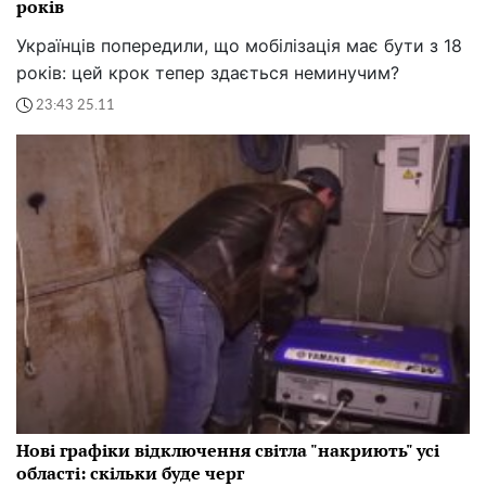
років
Українців попередили, що мобілізація має бути з 18
років: цей крок тепер здається неминучим?
23:43 25.11
Нові графіки відключення світла "накриють" усі
області: скільки буде черг