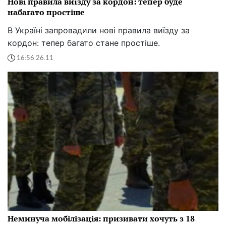
Нові правила виїзду за кордон: тепер буде
набагато простіше
В Україні запровадили нові правила виїзду за
кордон: тепер багато стане простіше.
16:56 26.11
Неминуча мобілізація: призивати хочуть з 18