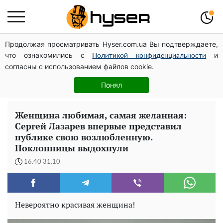
Продолжая просматривать Hyser.com.ua Вы подтверждаете,
Дрони із націнкою: Олександр Конотопський вивів
что ознакомились с
и
мільйони оборонного бюджету через фіктивну фірму в
Политикой конфиденциальности
согласны с использованием файлов cookie.
Естонії
Повністю гола Анна Трінчер блиснула "принадами":
Понял
таких розмірів ви ще не бачили
Женщина любимая, самая желанная:
Сергей Лазарев впервые представил
публике свою возлюбленную.
Поклонницы выдохнули
16:40 31.10
Невероятно красивая женщина!