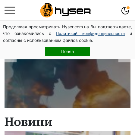
Продолжая просматривать Hyser.com.ua Вы подтверждаете,
В які дати народжуються найвірніші
что ознакомились с
и
Политикой конфиденциальности
чоловіки: краще одразу перевірити,
согласны с использованием файлов cookie.
щоб потім не страждати
Понял
Новини