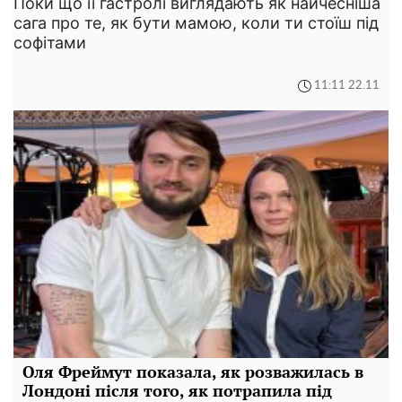
Поки що її гастролі виглядають як найчесніша
сага про те, як бути мамою, коли ти стоїш під
софітами
11:11 22.11
Оля Фреймут показала, як розважилась в
Лондоні після того, як потрапила під