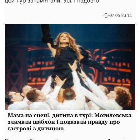
цей тур запам’ятали. Усі. І надовго
07:05 23.11
Мама на сцені, дитина в турі: Могилевська
зламала шаблон і показала правду про
гастролі з дитиною