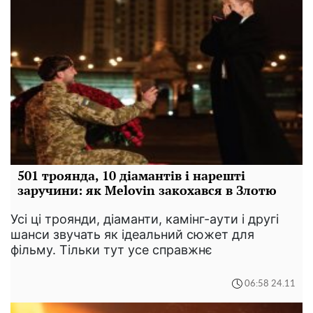
501 троянда, 10 діамантів і нарешті
заручини: як Melovin закохався в Злотю
Усі ці троянди, діаманти, камінг-аути і другі
шанси звучать як ідеальний сюжет для
фільму. Тільки тут усе справжнє
06:58 24.11