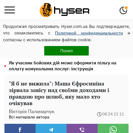
Продолжая просматривать Hyser.com.ua Вы подтверждаете,
Дрони із націнкою: Олександр Конотопський вивів
что ознакомились с
и
мільйони оборонного бюджету через фіктивну фірму в
Политикой конфиденциальности
согласны с использованием файлов cookie.
Естонії
Гола Олена Тополя у цікавих позах змусила відвисати
Понял
щелепи: злив відео – було лише початком
Як учасник бойових дій може оформити пільгу на
оплату комунальних послуг: інструкція
"Я б не вижила": Маша Єфросиніна
зірвала завісу над своїми доходами і
правдою про шлюб, яку мало хто
очікував
Вікторія Паламарчук
08:24 21.11
Всі матеріали автора