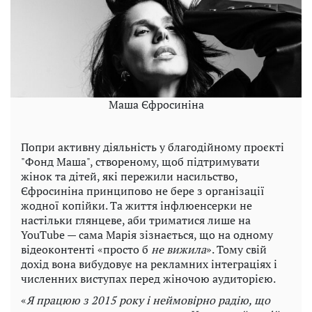
Маша Єфросиніна
Попри активну діяльність у благодійному проєкті
"Фонд Маша", створеному, щоб підтримувати
жінок та дітей, які пережили насильство,
Єфросиніна принципово не бере з організації
жодної копійки. Та життя інфлюенсерки не
настільки глянцеве, аби триматися лише на
YouTube — сама Марія зізнається, що на одному
відеоконтенті «просто б
не вижила
». Тому свій
дохід вона вибудовує на рекламних інтеграціях і
численних виступах перед жіночою аудиторією.
«
Я працюю з 2015 року і неймовірно радію, що