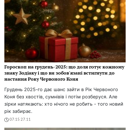
Гороскоп на грудень-2025: що доля готує кожному
знаку Зодіаку і що ви зобов'язані встигнути до
настання Року Червоного Коня
Грудень 2025-го дає шанс зайти в Рік Червоного
Коня без хвостів, сумнівів і потім розберуся. Але
зірки натякають: хто нічого не робить - того новий
рік забирає.
07:15 27.11