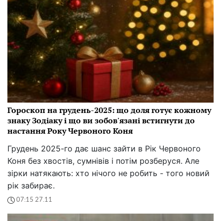
Гороскоп на грудень-2025: що доля готує кожному
знаку Зодіаку і що ви зобов'язані встигнути до
настання Року Червоного Коня
Грудень 2025-го дає шанс зайти в Рік Червоного
Коня без хвостів, сумнівів і потім розберуся. Але
зірки натякають: хто нічого не робить - того новий
рік забирає.
07:15 27.11