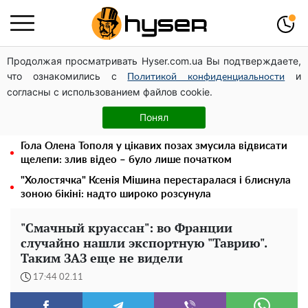
Продолжая просматривать Hyser.com.ua Вы подтверждаете,
Українська авіатранспортна асоціація звернулася до
что ознакомились с
и
Мінфіну із закликом уніфікувати оподаткування
Политикой конфиденциальности
согласны с использованием файлов cookie.
авіалізингу
Місяць без світла, лютий холод та комунальні платежі
Понял
на тисячі гривень: народ "ламають" у відключення
Гола Олена Тополя у цікавих позах змусила відвисати
щелепи: злив відео – було лише початком
"Холостячка" Ксенія Мішина перестаралася і блиснула
зоною бікіні: надто широко розсунула
"Смачный круассан": во Франции
случайно нашли экспортную "Таврию".
Таким ЗАЗ еще не видели
17:44 02.11