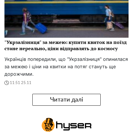
"Укрзалізниця" за межею: купити квиток на поїзд
стане нереально, ціни відправлять до космосу
Українців попередили, що "Укрзалізниця" опинилася
за межею і ціни на квитки на потяг стануть ще
дорожчими.
11:51 25.11
Читати далі