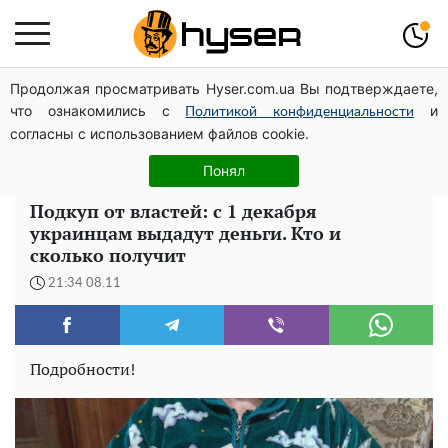
Продолжая просматривать Hyser.com.ua Вы подтверждаете,
Гола Олена Тополя у цікавих позах змусила відвисати
что ознакомились с
и
щелепи: злив відео – було лише початком
Политикой конфиденциальности
согласны с использованием файлов cookie.
Олена Тополя злив відео – це далеко не все: фронтмен
"Антитіла" Тарас Тополя став наступним
Понял
Подкуп от властей: с 1 декабря
украинцам выдадут деньги. Кто и
сколько получит
21:34 08.11
Подробности!