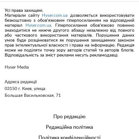
Усі права захищені.
Матеріали сайту
Hyser.com.ua
дозволяється використовувати
безкоштовно з обов'язковим гіперпосиланням на відповідний
матеріал
Hyser.com.ua
. Гіперпосилання обов'язково повинно
знаходитися не нижче другого абзацу незалежно від повного
або часткового використання матеріалів. Порушення даних
умов буде розцінюватися як порушення захищаемих законом
прав інтелектуальної власності і права на інформацію. Редакція
може не поділяти точку зору авторів статей та авторів блогів.
Відповідальність за зміст реклами несуть рекламодавці.
Hyser Media
Адреса редакції
03150 г. Киев, улица
Большая Васильковская, 71
Про редакцію
Редакційна політика
Політика конфіденційності