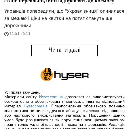
стане нереально, ціни відправлять до космосу
Українців попередили, що "Укрзалізниця" опинилася
за межею і ціни на квитки на потяг стануть ще
дорожчими.
11:51 25.11
Читати далі
Усі права захищені.
Матеріали сайту
Hyser.com.ua
дозволяється використовувати
безкоштовно з обов'язковим гіперпосиланням на відповідний
матеріал
Hyser.com.ua
. Гіперпосилання обов'язково повинно
знаходитися не нижче другого абзацу незалежно від повного
або часткового використання матеріалів. Порушення даних
умов буде розцінюватися як порушення захищаемих законом
прав інтелектуальної власності і права на інформацію. Редакція