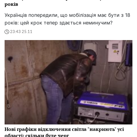
років
Українців попередили, що мобілізація має бути з 18
років: цей крок тепер здається неминучим?
23:43 25.11
Нові графіки відключення світла "накриють" усі
області: скільки буде черг