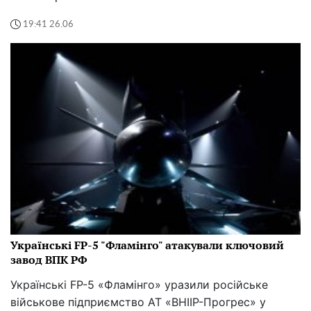
19:41 26.06
Українські FP-5 "Фламінго" атакували ключовий
завод ВПК РФ
Українські FP-5 «Фламінго» уразили російське
військове підприємство АТ «ВНІІР-Прогрес» у