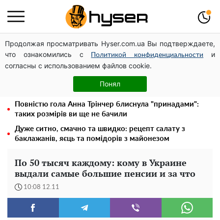
Продолжая просматривать Hyser.com.ua Вы подтверждаете,
Українська авіатранспортна асоціація звернулася до
что ознакомились с
и
Мінфіну із закликом уніфікувати оподаткування
Политикой конфиденциальности
согласны с использованием файлов cookie.
авіалізингу
Місяць без світла, лютий холод та комунальні платежі
Понял
на тисячі гривень: народ "ламають" у відключення
Повністю гола Анна Трінчер блиснула "принадами":
таких розмірів ви ще не бачили
Дуже ситно, смачно та швидко: рецепт салату з
баклажанів, яєць та помідорів з майонезом
По 50 тысяч каждому: кому в Украине
выдали самые большие пенсии и за что
10:08 12.11