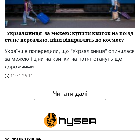
"Укрзалізниця" за межею: купити квиток на поїзд
стане нереально, ціни відправлять до космосу
Українців попередили, що "Укрзалізниця" опинилася
за межею і ціни на квитки на потяг стануть ще
дорожчими.
11:51 25.11
Читати далі
Усі права захищені.