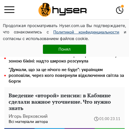
Продолжая просматривать Hyser.com.ua Вы подтверждаете,
Гола Олена Тополя у цікавих позах змусила відвисати
что ознакомились с
и
щелепи: злив відео – було лише початком
Политикой конфиденциальности
согласны с использованием файлов cookie.
Олена Тополя злив відео – це далеко не все: фронтмен
"Антитіла" Тарас Тополя став наступним
Понял
"Холостячка" Ксенія Мішина перестаралася і блиснула
зоною бікіні: надто широко розсунула
"Думали, що за це нічого не буде": українцям
розповіли, через кого повернули відключення світла за
борги
Введение «второй» пенсии: в Кабмине
сделали важное уточнение. Что нужно
знать
Игорь Верховский
01:00 23.11
Всі матеріали автора