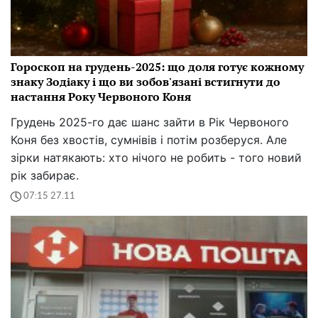
Гороскоп на грудень-2025: що доля готує кожному
знаку Зодіаку і що ви зобов'язані встигнути до
настання Року Червоного Коня
Грудень 2025-го дає шанс зайти в Рік Червоного
Коня без хвостів, сумнівів і потім розберуся. Але
зірки натякають: хто нічого не робить - того новий
рік забирає.
07:15 27.11