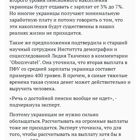
украинцы будут отдавать с зарплат от 3% до 7%.
Но многие украинцы получают минимальную
заработную плату и потому говорить о том, что
эти накопления будут существенны в наших
реалиях жизни не приходится.
Такие же предположения подтвердила и старший
научный сотрудник Института демографии и
социсследований Лидия Ткаченко в комментарии
"Obozrevatel". Она уточнила, что вторая выплата в
ПФУ со средней зарплаты украинца составит
примерно 400 гривен. В прочем, в самые тяжелые
времена такая сумма денег может действительно и
выручить человека.
«Речь о достойной пенсии вообще не идет», -
подчеркнула эксперт.
Поэтому украинцам не нужно сильно
обольщаться. Рассчитывать на огромные выплаты
тоже не приходится. Эксперт уточнила, что для
того, чтобы рассчитывать на выплату хотя бы в