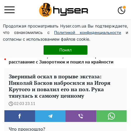
Продолжая просматривать Hyser.com.ua Вы подтверждаете,
На Подолі обговорили розвиток реабілітації та
что ознакомились с
и
рекреації
Политикой конфиденциальности
согласны с использованием файлов cookie.
Новий притулок для осколків ОПЗЖ: як "Партія миру"
Новинського знову з'явилася в інформаційному полі
Понял
"Без Насти не могу": Жигунов не смог пережить
расставание с Заворотнюк и пошел на крайности
Звериный оскал в порыве экстаза:
Николай Басков набросился на Игоря
Крутого и повалил его на пол. Рука
тянулась к самому ценному
02:03 23.11
Что произошло?