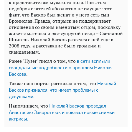
к представителям мужского пола. При этом
недоброжелателей абсолютно не смущает тот
факт, что Басков был женат и у него есть сын
Бронислав. Правда, отпрыск не поддерживает
отношения со своим именитым отцом, поскольку
живет с матерью и экс-супругой певца – Светланой
Шпигель. Николай Басков развелся с ней еще в
2008 году, а расставание было громким и
скандальным.
Ранее "Hyser" писал о том, что
в сети всплыли
скандальные подробности о прошлом Николая
.
Баскова
Также наш портал рассказал о том, что
Николай
Басков признался, что имеет проблемы с
девушками.
Напоминаем, что
Николай Басков проведал
Анастасию Заворотнюк и показал новые снимки
актрисы.