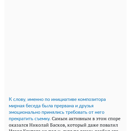
К слову, именно по инициативе композитора
мирная беседа была прервана и друзья
эмоционально принялись требовать от него
Самым активным в этом споре
прекратить съемку.
оказался Николай Басков, который даже повалил
Игоря Крутого на пол и, судя по всему, разбил его