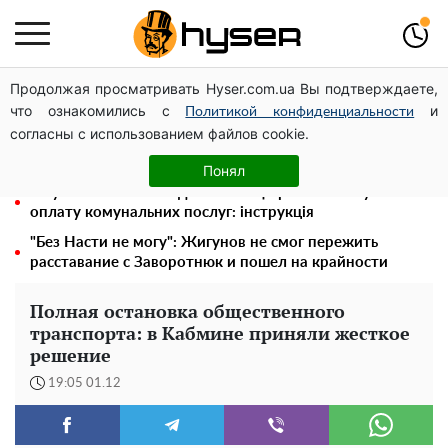
Продолжая просматривать Hyser.com.ua Вы подтверждаете,
Новий притулок для осколків ОПЗЖ: як "Партія миру"
что ознакомились с
и
Новинського знову з'явилася в інформаційному полі
Политикой конфиденциальности
согласны с использованием файлов cookie.
Українців почнуть позбавляти землі? У яких випадках
право власності скасують та не спитають
Понял
Як учасник бойових дій може оформити пільгу на
оплату комунальних послуг: інструкція
"Без Насти не могу": Жигунов не смог пережить
расставание с Заворотнюк и пошел на крайности
Полная остановка общественного
транспорта: в Кабмине приняли жесткое
решение
19:05 01.12