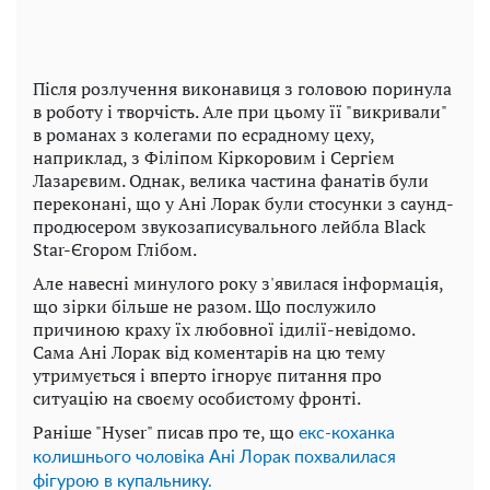
Після розлучення виконавиця з головою поринула
в роботу і творчість. Але при цьому її "викривали"
в романах з колегами по есрадному цеху,
наприклад, з Філіпом Кіркоровим і Сергієм
Лазарєвим. Однак, велика частина фанатів були
переконані, що у Ані Лорак були стосунки з саунд-
продюсером звукозаписувального лейбла Black
Star-Єгором Глібом.
Але навесні минулого року з'явилася інформація,
що зірки більше не разом. Що послужило
причиною краху їх любовної ідилії-невідомо.
Сама Ані Лорак від коментарів на цю тему
утримується і вперто ігнорує питання про
ситуацію на своєму особистому фронті.
Раніше "Hyser" писав про те, що
екс-коханка
колишнього чоловіка Ані Лорак похвалилася
фігурою в купальнику.