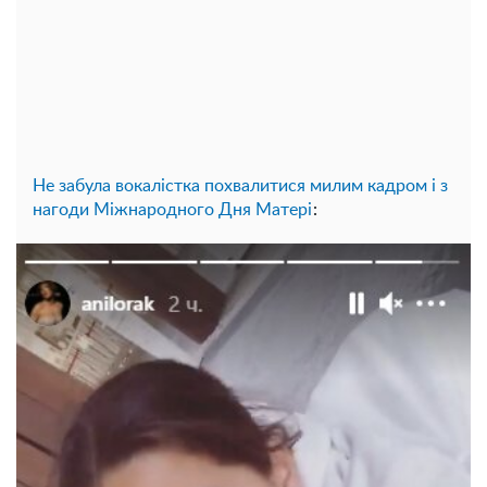
Не забула вокалістка похвалитися милим кадром і з
:
нагоди Міжнародного Дня Матері