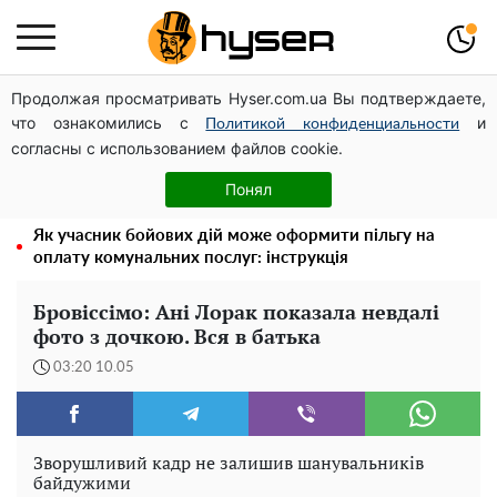
Продолжая просматривать Hyser.com.ua Вы подтверждаете,
Дрони із націнкою: Олександр Конотопський вивів
что ознакомились с
и
мільйони оборонного бюджету через фіктивну фірму в
Политикой конфиденциальности
согласны с использованием файлов cookie.
Естонії
Гола Олена Тополя у цікавих позах змусила відвисати
Понял
щелепи: злив відео – було лише початком
Як учасник бойових дій може оформити пільгу на
оплату комунальних послуг: інструкція
Бровіссімо: Ані Лорак показала невдалі
фото з дочкою. Вся в батька
03:20 10.05
Зворушливий кадр не залишив шанувальників
байдужими