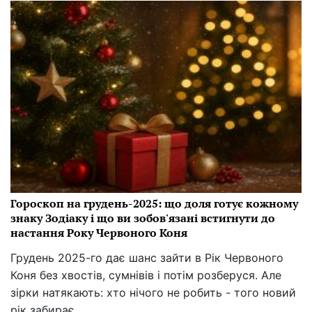
Гороскоп на грудень-2025: що доля готує кожному
знаку Зодіаку і що ви зобов'язані встигнути до
настання Року Червоного Коня
Грудень 2025-го дає шанс зайти в Рік Червоного
Коня без хвостів, сумнівів і потім розберуся. Але
зірки натякають: хто нічого не робить - того новий
рік забирає.