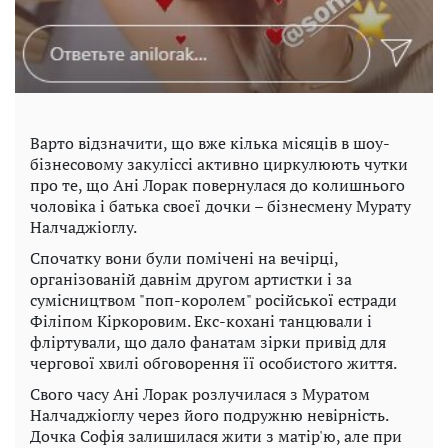
Варто відзначити, що вже кілька місяців в шоу-
бізнесовому закуліссі активно циркулюють чутки
про те, що Ані Лорак повернулася до колишнього
чоловіка і батька своєї дочки – бізнесмену Мурату
Налчаджіоглу.
Спочатку вони були помічені на вечірці,
організованій давнім другом артистки і за
сумісництвом "поп-королем" російської естради
Філіпом Кіркоровим. Екс-кохані танцювали і
фліртували, що дало фанатам зірки привід для
чергової хвилі обговорення її особистого життя.
Свого часу Ані Лорак розлучилася з Муратом
Налчаджіоглу через його подружню невірність.
Дочка Софія залишилася жити з матір'ю, але при