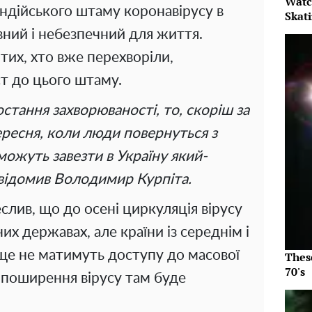
Watc
індійського штаму коронавірусу в
Skat
вний і небезпечний для життя.
 тих, хто вже перехворіли,
т до цього штаму.
остання захворюваності, то, скоріш за
вересня, коли люди повернуться з
 можуть завезти в Україну який-
відомив Володимир Курпіта.
слив, що до осені циркуляція вірусу
х державах, але країни із середнім і
ще не матимуть доступу до масової
Thes
70's
им поширення вірусу там буде