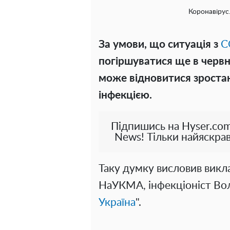
Коронавірус.
За умови, що ситуація з
C
погіршуватися ще в червн
може відновитися зроста
інфекцією.
Підпишись на Hyser.com
News! Тільки найяскрав
Таку думку висловив викл
НаУКМА, інфекціоніст Вол
Україна
".