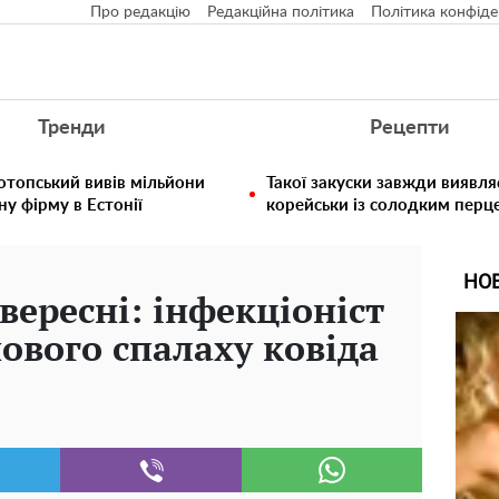
Про редакцію
Редакційна політика
Політика конфіде
Тренди
Рецепти
отопський вивів мільйони
Такої закуски завжди виявля
у фірму в Естонії
корейськи із солодким перц
НО
вересні: інфекціоніст
ового спалаху ковіда