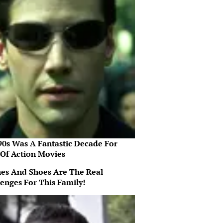
90s Was A Fantastic Decade For
 Of Action Movies
hes And Shoes Are The Real
lenges For This Family!