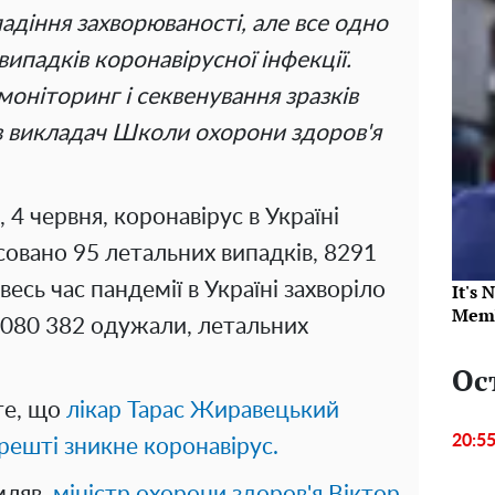
падіння захворюваності, але все одно
ипадків коронавірусної інфекції.
оніторинг і секвенування зразків
ачив викладач Школи охорони здоров'я
 4 червня, коронавірус в Україні
ксовано 95 летальних випадків, 8291
весь час пандемії в Україні захворіло
It's 
Memb
2 080 382 одужали, летальних
Ос
те, що
лікар Тарас Жиравецький
20:5
арешті зникне коронавірус.
мляв,
міністр охорони здоров'я Віктор