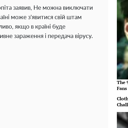
піта заявив, Не можна виключати
раїні може з'явитися свій штам
иво, якщо в країні буде
ивне зараження і передача вірусу.
The 
Fans
Clot
Chal