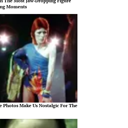
h The Most Jaw‑Dropping Figure
ing Moments
e Photos Make Us Nostalgic For The