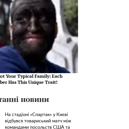
Not Your Typical Family: Each
er Has This Unique Trait!
танні новини
На стадіоні «Спартак» у Києві
5
відбувся товариський матч між
командами посольств США та