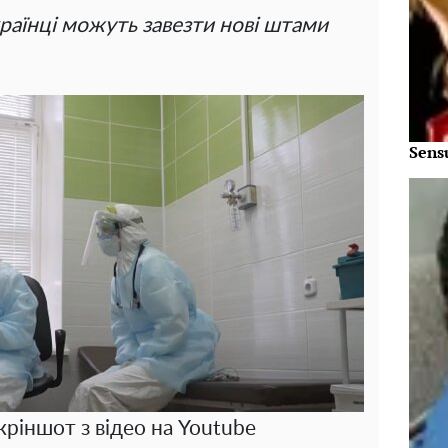
країнці можуть завезти нові штами
Sens
кріншот з відео на Youtube