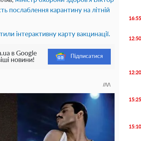
ь послаблення карантину на літній
16:5
стили інтерактивну карту вакцинації.
12:5
.ua в Google
Підписатися
іші новини!
12:2
15:2
15:1