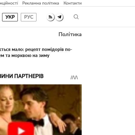
нційності
Рекламна політика
Контакти
УКР
РУС
Політика
ється мало: рецепт помідорів по-
ем та морквою на зиму
ВИНИ ПАРТНЕРІВ