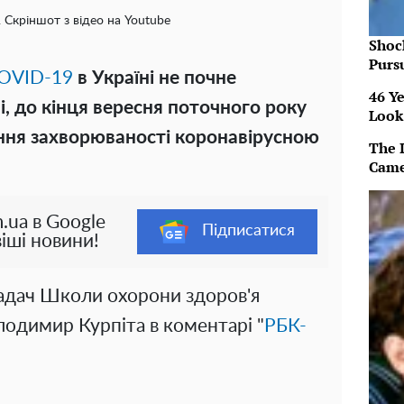
 Скріншот з відео на Youtube
Shoc
Purs
OVID-19
в Україні не почне
46 Ye
і, до кінця вересня поточного року
Look
ння захворюваності коронавірусною
The 
Came
.ua в Google
Підписатися
іші новини!
адач Школи охорони здоров'я
одимир Курпіта в коментарі "
РБК-