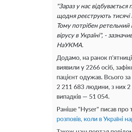
"Зараз у нас відбувається 
щодня реєструють тисячі в
Тому потрібен ретельний м
вірусу в Україні", - зазн
НаУКМА.
Додамо, на ранок п'ятниці,
виявили у 2266 осіб, зафі
пацієнт одужав. Всього за 
2 211 683 людини, з них 
випадків — 51 054.
Раніше "Нyser" писав про 
розповів, коли в Україні н
Також наш портал повідо