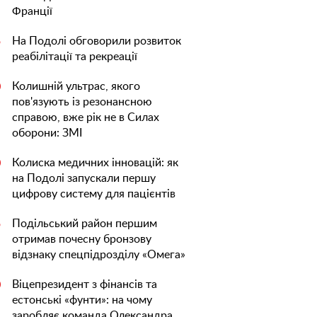
Франції
На Подолі обговорили розвиток
5
реабілітації та рекреації
Колишній ультрас, якого
0
пов'язують із резонансною
справою, вже рік не в Силах
оборони: ЗМІ
Колиска медичних інновацій: як
0
на Подолі запускали першу
цифрову систему для пацієнтів
Подільський район першим
5
отримав почесну бронзову
відзнаку спецпідрозділу «Омега»
Віцепрезидент з фінансів та
0
естонські «фунти»: на чому
заробляє команда Олександра