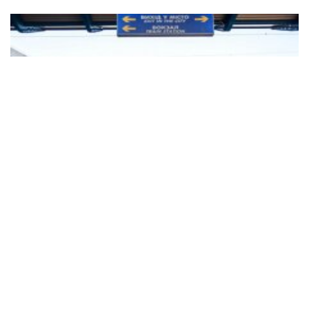
"Укрзалізниця" за межею: купити квиток на поїзд
стане нереально, ціни відправлять до космосу
Українців попередили, що "Укрзалізниця" опинилася
за межею і ціни на квитки на потяг стануть ще
дорожчими.
11:51 25.11