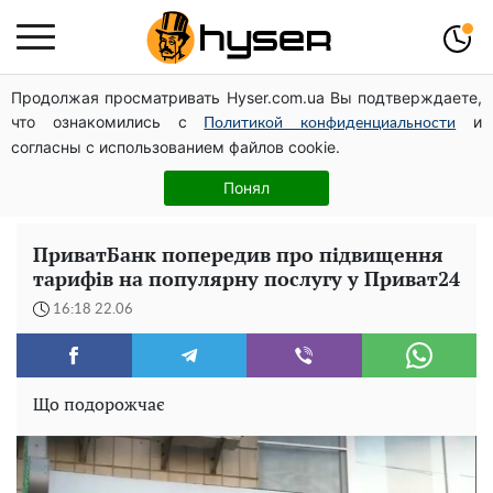
Продолжая просматривать Hyser.com.ua Вы подтверждаете,
Українська авіатранспортна асоціація звернулася до
что ознакомились с
и
Мінфіну із закликом уніфікувати оподаткування
Политикой конфиденциальности
согласны с использованием файлов cookie.
авіалізингу
Олена Тополя злив відео – це далеко не все: фронтмен
Понял
"Антитіла" Тарас Тополя став наступним
ПриватБанк попередив про підвищення
тарифів на популярну послугу у Приват24
16:18 22.06
Що подорожчає