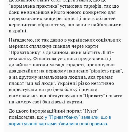
"нормальна практика" установки тарифів, так що
банк не винайшов нічого нового конкретно для
перерахованих вище регіонів. Ці шість областей
керівництво обрало тому, що вони є найбільшими
в країні.
Нагадаємо, не так давно в українських соціальних
мережах спалахнув скандал через карти
"ПриватБанку" з дизайном, який містить ЛГБТ-
символіку. Фінансова установа представила ці
дизайни з нагоди місяця гордості, пропонуючи
два дизайни: на першому написано "рівність прав",
а на другому намальована людина, яка тримає
плакат "ми всі люди". Українці різко негативно
відреагували на цю ідею банку і почали
відмовлятися від обслуговування "Привату" і різати
на камеру свої банківські картки.
До цього інформаційний портал "Hyser"
повідомляв, що
у "Приватбанку" заявили, що в
користуванні картами з'явилися нові правила.