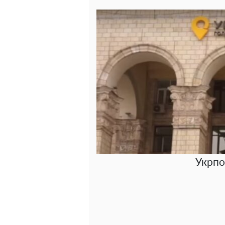
Укрпош