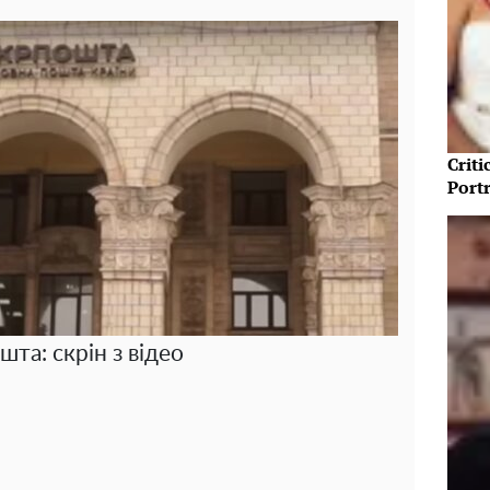
Crit
Port
та: скрін з відео