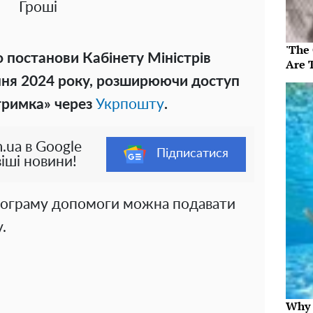
Гроші
'The
о постанови Кабінету Міністрів
Are 
рпня 2024 року, розширюючи доступ
тримка» через
Укрпошту
.
.ua в Google
Підписатися
іші новини!
рограму допомоги можна подавати
.
Why t