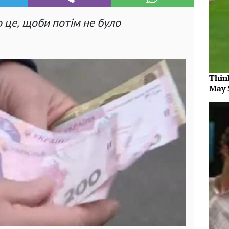
о це, щоби потім не було
Thin
May 