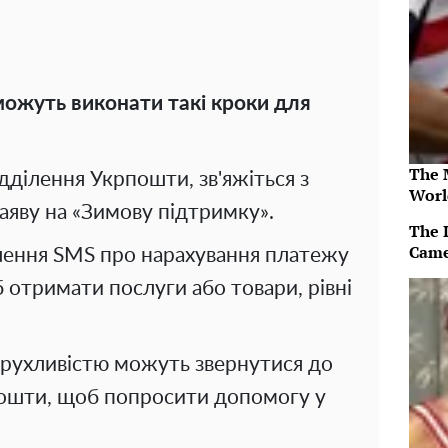
можуть виконати такі кроки для
The 
ідділення Укрпошти, зв'яжіться з
Worl
аяву на «Зимову підтримку».
The 
Came
лення SMS про нарахування платежу
б отримати послуги або товари, рівні
рухливістю можуть звернутися до
ошти, щоб попросити допомогу у