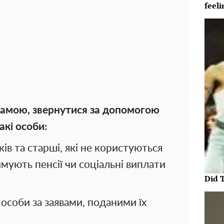
feeli
рамою, звернутися за допомогою
кі особи:
ків та старші, які не користуються
мують пенсії чи соціальні виплати
Did 
особи за заявами, поданими їх