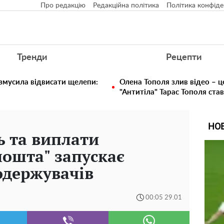
Про редакцію
Редакційна політика
Політика конфіде
Тренди
Рецепти
 змусила відвисати щелепи:
Олена Тополя злив відео – ц
"Антитіла" Тарас Тополя ста
НО
ь та виплати
пошта" запускає
одержувачів
00:05 29.01