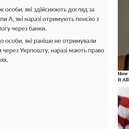
кож особи, які здійснюють догляд за
и А, які наразі отримують пенсію з
огу через банки.
о особи, які раніше не отримували
ти через Укрпошту, наразі мають право
ях.
How 
It Al