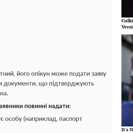
Culk
Vers
ний, його опікун може подати заяву
вши документи, що підтверджують
на.
аявники повинні надати:
є особу (наприклад, паспорт
It's 