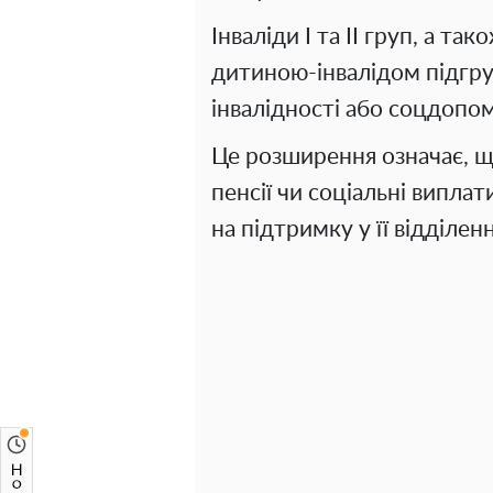
Інваліди І та ІІ груп, а та
дитиною-інвалідом підгруп
інвалідності або соцдопом
Це розширення означає, щ
пенсії чи соціальні випла
на підтримку у її відділенн