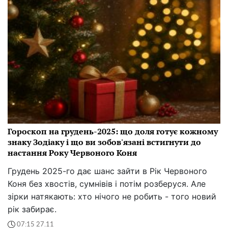
Гороскоп на грудень-2025: що доля готує кожному
знаку Зодіаку і що ви зобов'язані встигнути до
настання Року Червоного Коня
Грудень 2025-го дає шанс зайти в Рік Червоного
Коня без хвостів, сумнівів і потім розберуся. Але
зірки натякають: хто нічого не робить - того новий
рік забирає.
07:15 27.11