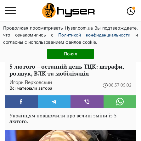
Продолжая просматривать Hyser.com.ua Вы подтверждаете,
Гола Олена Тополя у цікавих позах змусила відвисати
что ознакомились с
и
щелепи: злив відео – було лише початком
Политикой конфиденциальности
согласны с использованием файлов cookie.
Олена Тополя злив відео – це далеко не все: фронтмен
"Антитіла" Тарас Тополя став наступним
Понял
5 лютого – останній день ТЦК: штрафи,
розшук, ВЛК та мобілізація
Игорь Верховский
08:57 05.02
Всі матеріали автора
Українцям повідомили про великі зміни із 5
лютого.