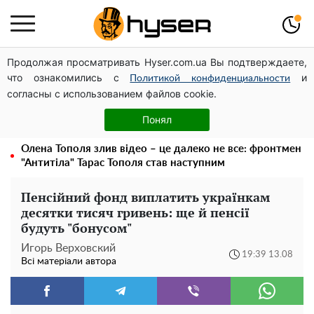
Продолжая просматривать Hyser.com.ua Вы подтверждаете,
Дрони із націнкою: Олександр Конотопський вивів
что ознакомились с
и
мільйони оборонного бюджету через фіктивну фірму в
Политикой конфиденциальности
согласны с использованием файлов cookie.
Естонії
Новий притулок для осколків ОПЗЖ: як "Партія миру"
Понял
Новинського знову з'явилася в інформаційному полі
Олена Тополя злив відео – це далеко не все: фронтмен
"Антитіла" Тарас Тополя став наступним
Пенсійний фонд виплатить українкам
десятки тисяч гривень: ще й пенсії
будуть "бонусом"
Игорь Верховский
19:39 13.08
Всі матеріали автора