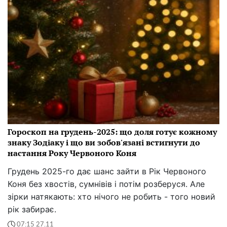
Гороскоп на грудень-2025: що доля готує кожному
знаку Зодіаку і що ви зобов'язані встигнути до
настання Року Червоного Коня
Грудень 2025-го дає шанс зайти в Рік Червоного
Коня без хвостів, сумнівів і потім розберуся. Але
зірки натякають: хто нічого не робить - того новий
рік забирає.
07:15 27.11