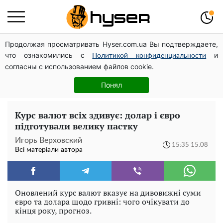
Продолжая просматривать Hyser.com.ua Вы подтверждаете,
Його доведеться просто вилити: скільки можна
что ознакомились с
и
зберігати бензин у пластиковій каністрі
Политикой конфиденциальности
согласны с использованием файлов cookie.
Весь секрет в одній таблетці аспірину: рецепт хрумкої
та соковитої капусти на зиму. Навіть п'яти банок вам
Понял
буде мало
Курс валют всіх здивує: долар і євро
підготували велику пастку
Игорь Верховский
15:35 15.08
Всі матеріали автора
Оновлений курс валют вказує на дивовижні суми
євро та долара щодо гривні: чого очікувати до
кінця року, прогноз.