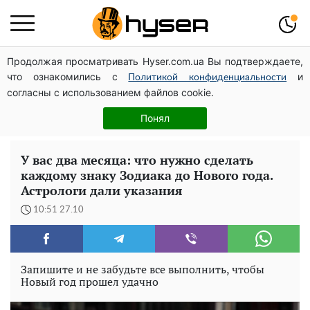
Продолжая просматривать Hyser.com.ua Вы подтверждаете,
Елена Тополя слив видео – это далеко не все:
что ознакомились с
и
фронтмен "Антитела" Тарас Тополя стал следующим
Политикой конфиденциальности
согласны с использованием файлов cookie.
Весь секрет в одной таблетке аспирина: рецепт
хрустящей и сочной капусты на зиму. Даже пяти банок
Понял
вам будет мало
У вас два месяца: что нужно сделать
каждому знаку Зодиака до Нового года.
Астрологи дали указания
10:51 27.10
Запишите и не забудьте все выполнить, чтобы
Новый год прошел удачно