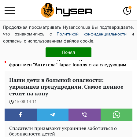
Продолжая просматривать Hyser.com.ua Вы подтверждаете,
Может ли Почтовая площадь стать главной точкой
что ознакомились с
и
входа в исторический Киев
Политикой конфиденциальности
согласны с использованием файлов cookie.
Голая Елена Тополя в интересных позах заставила
отвисать челюсти: слив видео – было только началом
Понял
Елена Тополя слив видео – это далеко не все:
фронтмен "Антитела" Тарас Тополя стал следующим
Наши дети в большой опасности:
украинцев предупредили. Самое ценное
стоит на кону
15:08 14.11
Спасатели призывают украинцев заботиться о
безопасности детей!