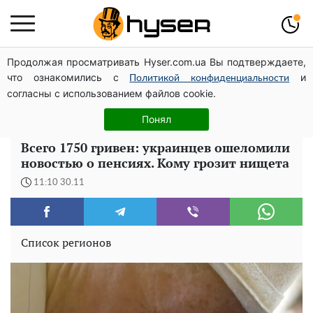
Продолжая просматривать Hyser.com.ua Вы подтверждаете,
"Холостячка" Ксения Мишина перестаралась и
что ознакомились с
и
блеснула зоной бикини: слишком широко раздвинула
Политикой конфиденциальности
согласны с использованием файлов cookie.
Жаль, что такое сейчас не делают для села: как
выглядел редкий ЗАЗ "Таврия" итальянской сборки
Понял
Всего 1750 гривен: украинцев ошеломили
новостью о пенсиях. Кому грозит нищета
11:10 30.11
Список регионов