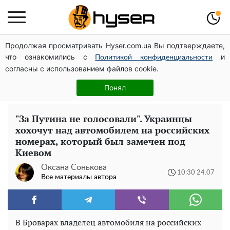
Продолжая просматривать Hyser.com.ua Вы подтверждаете,
Дроны с наценкой: Александр Конотопский вывел
что ознакомились с
и
миллионы оборонного бюджета через фиктивную
Политикой конфиденциальности
согласны с использованием файлов cookie.
фирму в Эстонии
Голая Елена Тополя в интересных позах заставила
Понял
отвисать челюсти: слив видео – было только началом
"За Путина не голосовали". Украинцы
хохочут над автомобилем на российских
номерах, который был замечен под
Киевом
Оксана Сонькова
10:30 24.07
Все материалы автора
В Броварах владелец автомобиля на российских