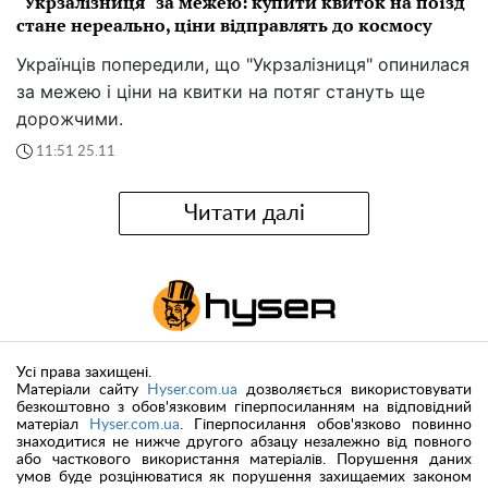
"Укрзалізниця" за межею: купити квиток на поїзд
стане нереально, ціни відправлять до космосу
Українців попередили, що "Укрзалізниця" опинилася
за межею і ціни на квитки на потяг стануть ще
дорожчими.
11:51 25.11
Читати далі
Усі права захищені.
Матеріали сайту
Hyser.com.ua
дозволяється використовувати
безкоштовно з обов'язковим гіперпосиланням на відповідний
матеріал
Hyser.com.ua
. Гіперпосилання обов'язково повинно
знаходитися не нижче другого абзацу незалежно від повного
або часткового використання матеріалів. Порушення даних
умов буде розцінюватися як порушення захищаемих законом