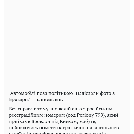
"Автомобілі поза політикою! Надіслали фото з
Броварів", - написав він.
Вся справа в тому, що водій авто з російським
реєстраційним номером (код Регіону 799), який
приїхав в Бровари під Києвом, мабуть,
побоюючись помсти патріотично налаштованих
українців, оригінально до них звернувся із