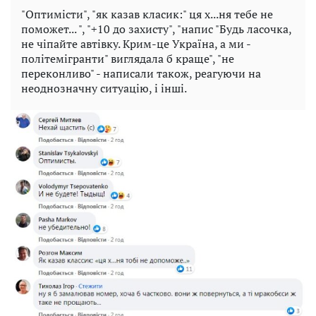
"Оптимісти", "як казав класик:" ця х...ня тебе не
поможет... ", "+10 до захисту", "напис "Будь ласочка,
не чіпайте автівку. Крим-це Україна, а ми -
політемігранти" виглядала б краще", "не
переконливо" - написали також, реагуючи на
неоднозначну ситуацію, і інші.