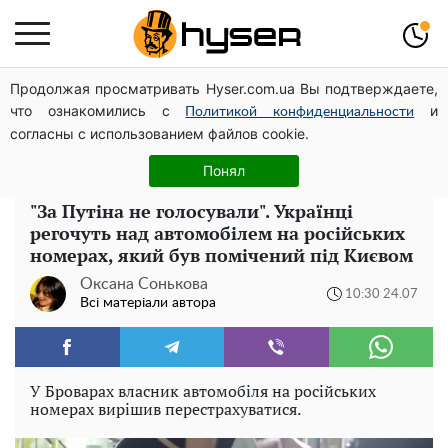
Продолжая просматривать Hyser.com.ua Вы подтверждаете,
Олена Тополя злив відео – це далеко не все: фронтмен
что ознакомились с
и
"Антитіла" Тарас Тополя став наступним
Политикой конфиденциальности
согласны с использованием файлов cookie.
Повністю гола Анна Трінчер блиснула "принадами":
таких розмірів ви ще не бачили
Понял
"За Путіна не голосували". Українці
регочуть над автомобілем на російських
номерах, який був помічений під Києвом
Оксана Сонькова
10:30 24.07
Всі матеріали автора
У Броварах власник автомобіля на російських
номерах вирішив перестрахуватися.