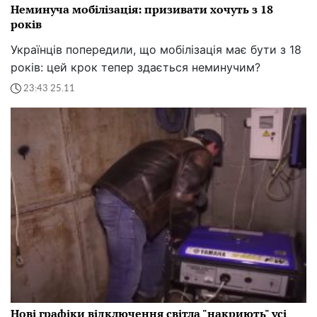
Неминуча мобілізація: призивати хочуть з 18
років
Українців попередили, що мобілізація має бути з 18
років: цей крок тепер здається неминучим?
23:43 25.11
Нові графіки відключення світла "накриють" усі