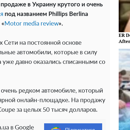
продаже в Украину крутого и очень
я
под названием
Phillips
Berlina
 «
Motor media review
».
ER D
Afte
ах Сети на постоянной основе
льные автомобили, которые в силу
а уже давно оказались списанными со
б очень редком автомобиле, который
ярной онлайн-площадке. На продажу
a Coupe за целых 50 тысяч долларов.
.ua в Google