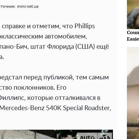
точник: mmr.net.ua
правке и отметим, что Phillips
Coun
еоклассическим автомобилем,
Easi
пано-Бич, штат Флорида (США) ещё
а.
редстал перед публикой, тем самым
ство поклонников. Его
Филлипс, которые отталкивался в
ercedes-Benz 540K Special Roadster,