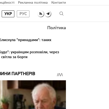
нційності
Рекламна політика
Контакти
УКР
РУС
Політика
 блиснула "принадами": таких
буде": українцям розповіли, через
світла за борги
ВИНИ ПАРТНЕРІВ