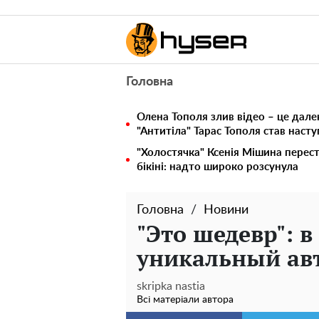
Головна
Олена Тополя злив відео – це дале
"Антитіла" Тарас Тополя став наст
"Холостячка" Ксенія Мішина перес
бікіні: надто широко розсунула
Головна
Новини
"Это шедевр": 
уникальный авт
skripka nastia
Всі матеріали автора