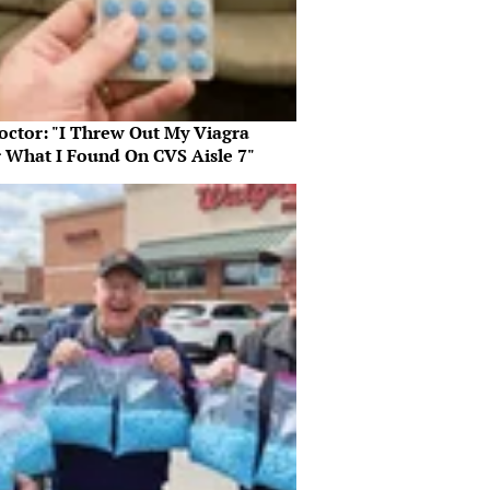
octor: "I Threw Out My Viagra
r What I Found On CVS Aisle 7"