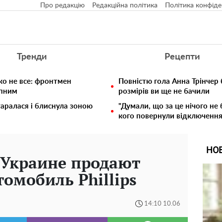
Про редакцію
Редакційна політика
Політика конфіде
Тренди
Рецепти
ко не все: фронтмен
Повністю гола Анна Трінчер
упним
розмірів ви ще не бачили
таралася і блиснула зоною
"Думали, що за це нічого не 
кого повернули відключення 
НО
в Украине продают
омобиль Phillips
14:10 10.06