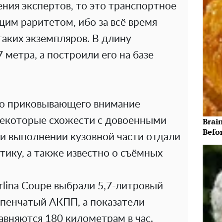
ения экспертов, то это транспортное
щим раритетом, ибо за всё время
таких экземпляров. В длину
 метра, а построили его на базе
мо приковывающего внимание
некоторые схожести с довоенными
Brain
Befo
ри выполнении кузовной части отдали
ику, а также известно о съёмных
erlina Coupe выбрали 5,7-литровый
упенчатый АКПП, а показатели
вняются 180 километрам в час.