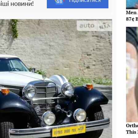
Підписатися
іші новини!
Men 
87¢ B
Orth
This 