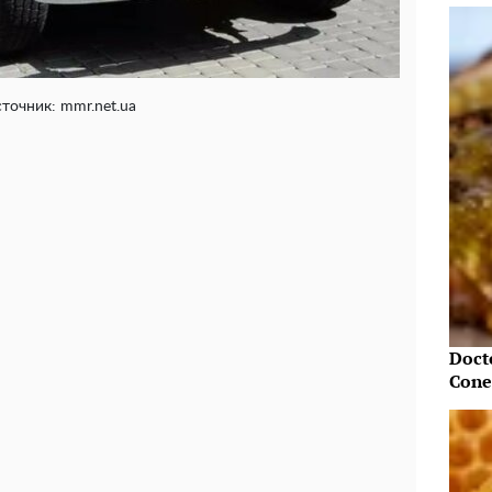
точник: mmr.net.ua
Doct
Cone