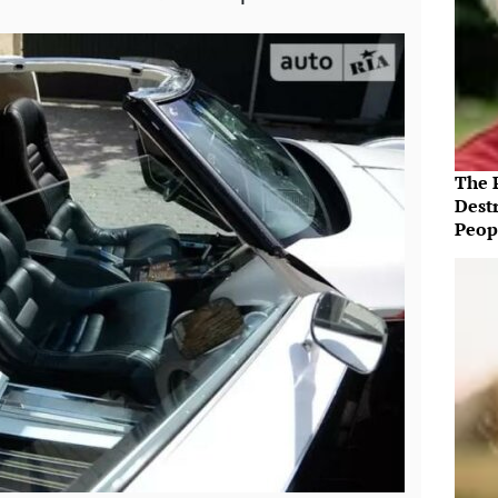
The P
Destr
Peopl