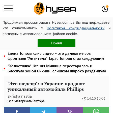
Продолжая просматривать Hyser.com.ua Вы подтверждаете,
Месяц без света, лютый холод и коммунальные
что ознакомились с
и
платежи на тысячи гривен: народ "ломают" в
Политикой конфиденциальности
согласны с использованием файлов cookie.
отключения
Голая Елена Тополя в интересных позах заставила
Понял
отвисать челюсти: слив видео – было только началом
Елена Тополя слив видео – это далеко не все:
фронтмен "Антитела" Тарас Тополя стал следующим
"Холостячка" Ксения Мишина перестаралась и
блеснула зоной бикини: слишком широко раздвинула
"Это шедевр": в Украине продают
уникальный автомобиль Phillips
skripka nastia
14:10 10.06
Все материалы автора