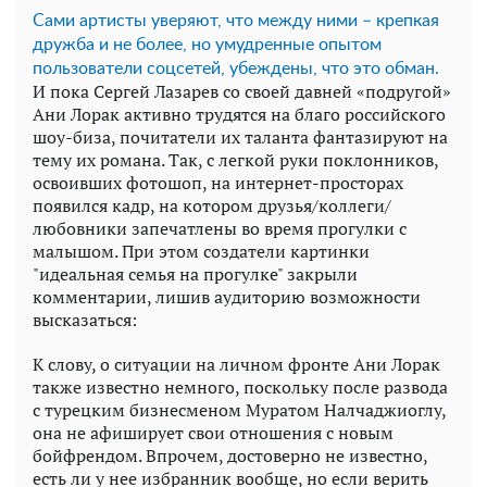
Сами артисты уверяют, что между ними – крепкая
дружба и не более, но умудренные опытом
пользователи соцсетей, убеждены, что это обман.
И пока Сергей Лазарев со своей давней «подругой»
Ани Лорак активно трудятся на благо российского
шоу-биза, почитатели их таланта фантазируют на
тему их романа. Так, с легкой руки поклонников,
освоивших фотошоп, на интернет-просторах
появился кадр, на котором друзья/коллеги/
любовники запечатлены во время прогулки с
малышом. При этом создатели картинки
"идеальная семья на прогулке" закрыли
комментарии, лишив аудиторию возможности
высказаться:
К слову, о ситуации на личном фронте Ани Лорак
также известно немного, поскольку после развода
с турецким бизнесменом Муратом Налчаджиоглу,
она не афиширует свои отношения с новым
бойфрендом. Впрочем, достоверно не известно,
есть ли у нее избранник вообще, но если верить