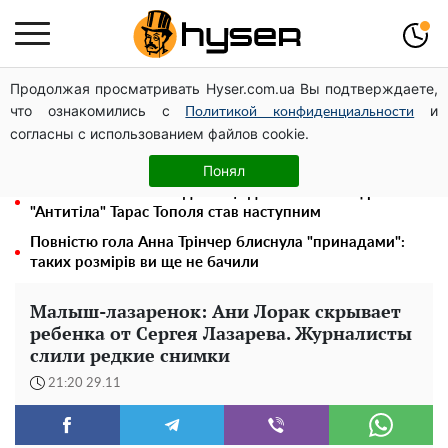
Продолжая просматривать Hyser.com.ua Вы подтверждаете,
Чи може Поштова площа стати головною точкою
что ознакомились с
и
входу до історичного Києва
Политикой конфиденциальности
согласны с использованием файлов cookie.
Гола Олена Тополя у цікавих позах змусила відвисати
щелепи: злив відео – було лише початком
Понял
Олена Тополя злив відео – це далеко не все: фронтмен
"Антитіла" Тарас Тополя став наступним
Повністю гола Анна Трінчер блиснула "принадами":
таких розмірів ви ще не бачили
Малыш-лазаренок: Ани Лорак скрывает
ребенка от Сергея Лазарева. Журналисты
слили редкие снимки
21:20 29.11