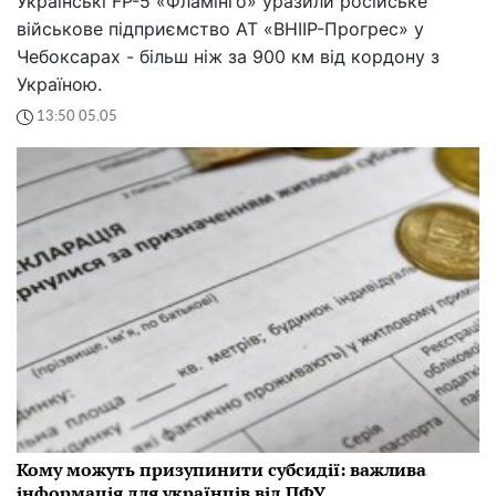
Українські FP-5 «Фламінго» уразили російське
військове підприємство АТ «ВНІІР-Прогрес» у
Чебоксарах - більш ніж за 900 км від кордону з
Україною.
13:50 05.05
Кому можуть призупинити субсидії: важлива
інформація для українців від ПФУ