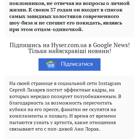
поклонников, не отвечая на вопросы о личной
жизни. К своим 37 годам он входит в список
самых завидных холостяков современного
шоу-биза и не спешит его покидать, являясь
при этом отцом-одиночкой.
Підпишись на Hyser.com.ua в Google News!
Тільки найяскравіші новини!
Підписатися
На своей странице в социальной сети Instagram
Сергей Лазарев постит эффектные кадры, на
которых нередко позирует полуобнаженным. В
благодарность за возможность пересчитать
кубики на его прессе, фанатки не скупятся на
комплименты и похвалу. И время от времени
пытаются узнать у артиста, какие отношения
связывают его с поп-дивой Ани Лорак.