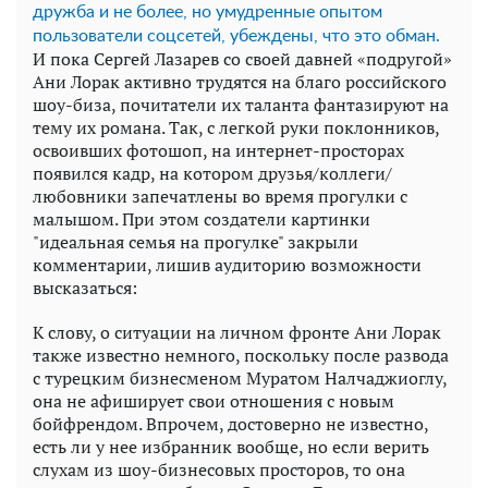
дружба и не более, но умудренные опытом
пользователи соцсетей, убеждены, что это обман.
И пока Сергей Лазарев со своей давней «подругой»
Ани Лорак активно трудятся на благо российского
шоу-биза, почитатели их таланта фантазируют на
тему их романа. Так, с легкой руки поклонников,
освоивших фотошоп, на интернет-просторах
появился кадр, на котором друзья/коллеги/
любовники запечатлены во время прогулки с
малышом. При этом создатели картинки
"идеальная семья на прогулке" закрыли
комментарии, лишив аудиторию возможности
высказаться:
К слову, о ситуации на личном фронте Ани Лорак
также известно немного, поскольку после развода
с турецким бизнесменом Муратом Налчаджиоглу,
она не афиширует свои отношения с новым
бойфрендом. Впрочем, достоверно не известно,
есть ли у нее избранник вообще, но если верить
слухам из шоу-бизнесовых просторов, то она