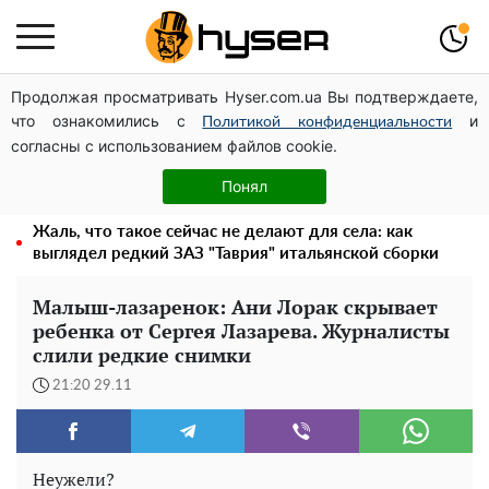
Продолжая просматривать Hyser.com.ua Вы подтверждаете,
Дроны с наценкой: Александр Конотопский вывел
что ознакомились с
и
миллионы оборонного бюджета через фиктивную
Политикой конфиденциальности
согласны с использованием файлов cookie.
фирму в Эстонии
Елена Тополя слив видео – это далеко не все:
Понял
фронтмен "Антитела" Тарас Тополя стал следующим
Жаль, что такое сейчас не делают для села: как
выглядел редкий ЗАЗ "Таврия" итальянской сборки
Малыш-лазаренок: Ани Лорак скрывает
ребенка от Сергея Лазарева. Журналисты
слили редкие снимки
21:20 29.11
Неужели?