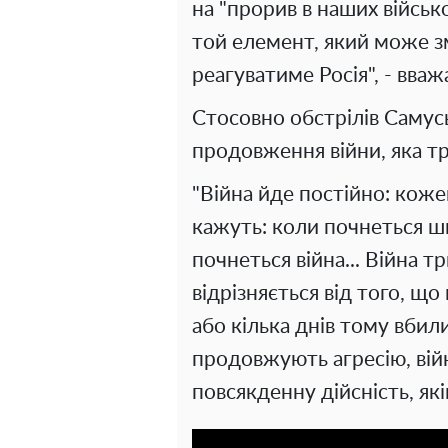
на "прорив в наших військ
той елемент, який може зм
реагуватиме Росія", - вважа
Стосовно обстрілів Самусь
продовження війни, яка тр
"Війна йде постійно: коже
кажуть: коли почнеться 
почнеться війна... Війна т
відрізняється від того, щ
або кілька днів тому вбил
продовжують агресію, війн
повсякденну дійсність, які