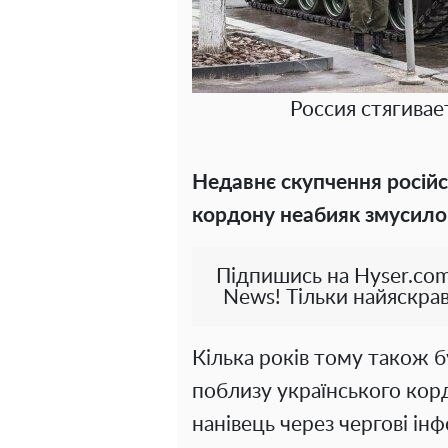
Россия стягивае
Недавнє скупчення росій
кордону неабияк змусило
Підпишись на Hyser.com
News! Тільки найяскрав
Кілька років тому також б
поблизу українського кор
нанівець через чергові ін