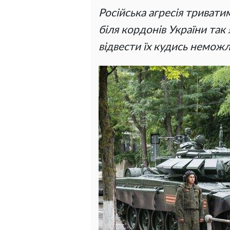
Російська агресія триватиме
біля кордонів України так я
відвести їх кудись немож