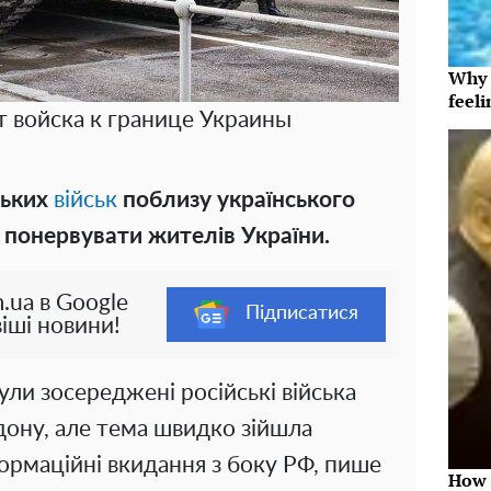
Why t
feeli
т войска к границе Украины
ських
військ
поблизу українського
 понервувати жителів України.
.ua в Google
Підписатися
іші новини!
ули зосереджені російські війська
дону, але тема швидко зійшла
формаційні вкидання з боку РФ, пише
How 