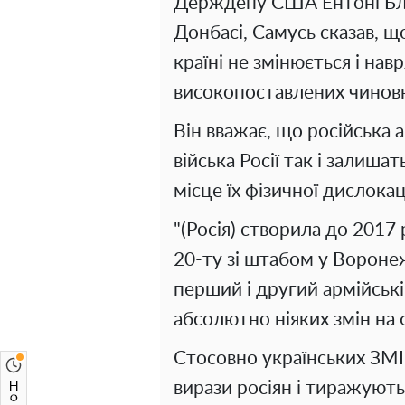
Держдепу США Ентоні Блінк
Донбасі, Самусь сказав, щ
країні не змінюється і нав
високопоставлених чиновн
Він вважає, що російська 
війська Росії так і залишат
місце їх фізичної дислокац
"(Росія) створила до 2017 
20-ту зі штабом у Воронежі
перший і другий армійські
абсолютно ніяких змін на ф
Стосовно українських ЗМІ 
вирази росіян і тиражують 