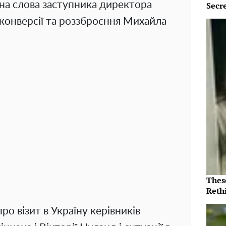
 на слова заступника директора
Secr
 конверсії та роззброєння Михайла
Thes
Reth
ро візит в Україну керівників