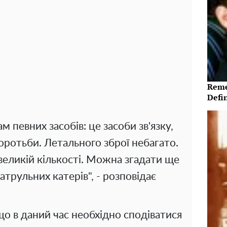
Reme
Defi
ам певних засобів: це засоби зв'язку,
оротьби. Летального зброї небагато.
евеликій кількості. Можна згадати ще
атрульних катерів", - розповідає
 що в даний час необхідно сподіватися