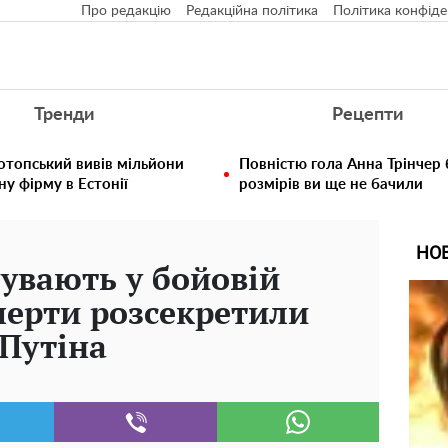
Про редакцію
Редакційна політика
Політика конфіде
Тренди
Рецепти
отопський вивів мільйони
Повністю гола Анна Трінчер
у фірму в Естонії
розмірів ви ще не бачили
НО
бувають у бойовій
сперти розсекретили
Путіна