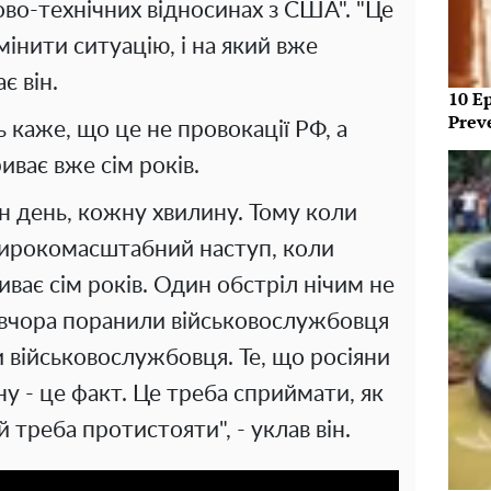
ово-технічних відносинах з США". "Це
інити ситуацію, і на який вже
є він.
10 E
Prev
 каже, що це не провокації РФ, а
иває вже сім років.
н день, кожну хвилину. Тому коли
широкомасштабний наступ, коли
риває сім років. Один обстріл нічим не
о вчора поранили військовослужбовця
и військовослужбовця. Те, що росіяни
у - це факт. Це треба сприймати, як
й треба протистояти", - уклав він.