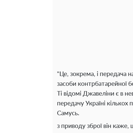
"Це, зокрема, і передача н
засоби контрбатарейної б
Ті відомі Джавеліни є в н
передачу Україні кількох п
Самусь.
з приводу зброї він каже,