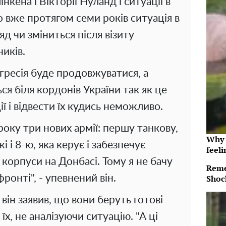
ена і Вікторії Нуланд і ситуації в
о вже протягом семи років ситуація в
ряд чи зміниться після візиту
иків.
агресія буде продовжуватися, а
ься біля кордонів України так як це
ії і відвести їх кудись неможливо.
року три нових армії: першу танкову,
Why t
 і 8-ю, яка керує і забезпечує
feeli
 корпуси на Донбасі. Тому я не бачу
Reme
ронті", - упевнений він.
Shoc
він заявив, що вони беруть готові
їх, не аналізуючи ситуацію. "А ці