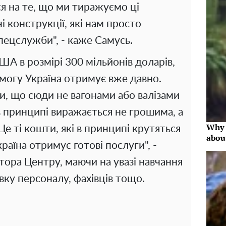
 на те, що ми тиражуємо ці
 конструкції, які нам просто
пецслужби", - каже Самусь.
А в розмірі 300 мільйонів доларів,
омогу Україна отримує вже давно.
ти, що сюди не вагонами або валізами
в принципі виражається не грошима, а
Why 
е ті кошти, які в принципі крутяться
abou
раїна отримує готові послуги", -
тора Центру, маючи на увазі навчання
вку персоналу, фахівців тощо.