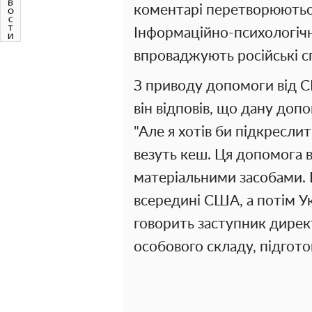
коментарі перетворюються
Інформаційно-психологічні
впроваджують російські с
З приводу допомоги від СШ
він відповів, що дану доп
"Але я хотів би підкресли
везуть кеш. Ця допомога 
матеріальними засобами. Ц
всередині США, а потім Ук
говорить заступник дирек
особового складу, підгото