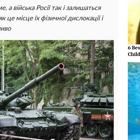
, а війська Росії так і залишаться
к це місце їх фізичної дислокації і
ливо
6 Be
Chil