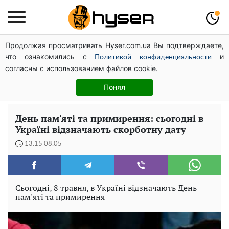
Продолжая просматривать Hyser.com.ua Вы подтверждаете,
Дрони із націнкою: Олександр Конотопський вивів
что ознакомились с
и
мільйони оборонного бюджету через фіктивну фірму в
Политикой конфиденциальности
согласны с использованием файлов cookie.
Естонії
Як учасник бойових дій може оформити пільгу на
Понял
оплату комунальних послуг: інструкція
День пам'яті та примирення: сьогодні в
Україні відзначають скорботну дату
13:15 08.05
Сьогодні, 8 травня, в Україні відзначають День
пам'яті та примирення