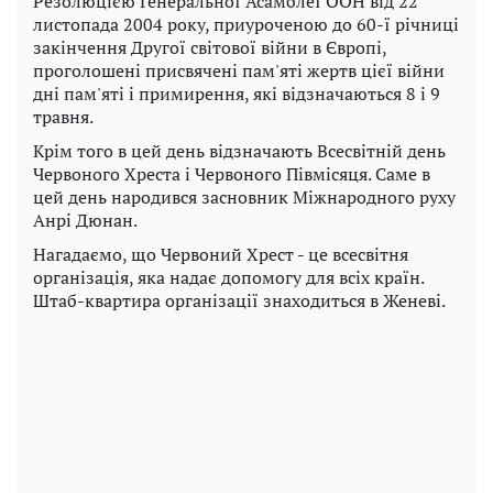
Резолюцією Генеральної Асамблеї ООН від 22
листопада 2004 року, приуроченою до 60-ї річниці
закінчення Другої світової війни в Європі,
проголошені присвячені пам'яті жертв цієї війни
дні пам'яті і примирення, які відзначаються 8 і 9
травня.
Крім того в цей день відзначають Всесвітній день
Червоного Хреста і Червоного Півмісяця. Саме в
цей день народився засновник Міжнародного руху
Анрі Дюнан.
Нагадаємо, що Червоний Хрест - це всесвітня
організація, яка надає допомогу для всіх країн.
Штаб-квартира організації знаходиться в Женеві.