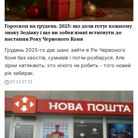
Гороскоп на грудень-2025: що доля готує кожному
знаку Зодіаку і що ви зобов'язані встигнути до
настання Року Червоного Коня
Грудень 2025-го дає шанс зайти в Рік Червоного
Коня без хвостів, сумнівів і потім розберуся. Але
зірки натякають: хто нічого не робить - того новий
рік забирає.
07:15 27.11