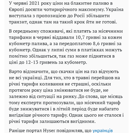
У червні 2021 року ціни на блакитне паливо в
Європі досягли чотирирічного максимуму. Україна
виступала з пропозицією до Росії збільшити
транзит, однак там на такий крок йти не готові.
В середньому споживачі, які платять за місячними
тарифами в червні віддавали 10,7 гривні за кожен
кубометр палива, а за передоплатою 8,6 гривні за
кубометр. Однак у липні суми в платіжках можуть
помітно збільшиться, так газ може піднятися в
ціні до 12-13 гривень за кубометр.
Варто відзначити, що скачки цін на газ відчують
не всі українці. Для тих, хто в травні перейшов на
річні тарифи коливання не страшні, оскільки
протягом року ціна змінюватися не буде, не
залежно від ситуації на ринку. До слова, ще місяць
тому експерти прогнозували, що місячний тариф
буде знижуватися і в літній період буде набагато
вигідніше річного тарифу. Однак цього не сталося і
річні тарифи залишаються вигідними.
Раніше портал Hyser повідомляв, що
українців