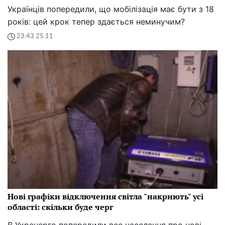
Українців попередили, що мобілізація має бути з 18
років: цей крок тепер здається неминучим?
23:43 25.11
Нові графіки відключення світла "накриють" усі
області: скільки буде черг
В Укренерго попередили все населення про нові