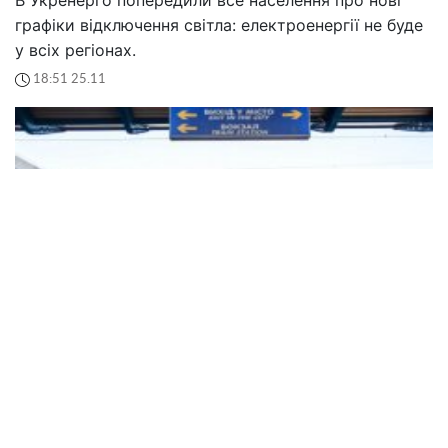
графіки відключення світла: електроенергії не буде
у всіх регіонах.
18:51 25.11
"Укрзалізниця" за межею: купити квиток на поїзд
стане нереально, ціни відправлять до космосу