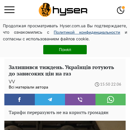
Продолжая просматривать Hyser.com.ua Вы подтверждаете,
Дрони із націнкою: Олександр Конотопський вивів
что ознакомились с
и
мільйони оборонного бюджету через фіктивну фірму в
Политикой конфиденциальности
согласны с использованием файлов cookie.
Естонії
Повністю гола Анна Трінчер блиснула "принадами":
Понял
таких розмірів ви ще не бачили
Залишився тиждень. Українців готують
до зависоких цін на газ
VV
15:50 22.06
Всі матеріали автора
Тарифи перерахують не на користь громадян