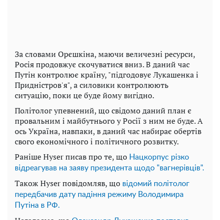
За словами Орєшкіна, маючи величезні ресурси,
Росія продовжує скочуватися вниз. В даний час
Путін контролює країну, "підгодовує Лукашенка і
Придністров'я", а силовики контролюють
ситуацію, поки це буде йому вигідно.
Політолог упевнений, що свідомо даний план є
провальним і майбутнього у Росії з ним не буде. А
ось Україна, навпаки, в даний час набирає обертів
свого економічного і політичного розвитку.
Раніше Hyser писав про те, що
Нацкорпус різко
відреагував на заяву президента щодо "вагнерівців".
Також Hyser повідомляв, що
відомий політолог
передбачив дату падіння режиму Володимира
Путіна в РФ.