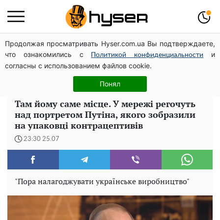
Продолжая просматривать Hyser.com.ua Вы подтверждаете,
Гола Олена Тополя у цікавих позах змусила відвисати
что ознакомились с
и
щелепи: злив відео – було лише початком
Политикой конфиденциальности
согласны с использованием файлов cookie.
Повністю гола Анна Трінчер блиснула "принадами":
таких розмірів ви ще не бачили
Понял
Там йому саме місце. У мережі регочуть
над портретом Путіна, якого зобразили
на упаковці контрацептивів
23:30 25.07
"Пора налагоджувати українське виробництво"