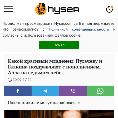
Продолжая просматривать Hyser.com.ua Вы подтверждаете,
Украинская авиатранспортная ассоциация обратилась
что ознакомились с
и
в Минфин с призывом унифицировать
Политикой конфиденциальности
согласны с использованием файлов cookie.
налогообложение авиализинга
Голая Елена Тополя в интересных позах заставила
Понял
отвисать челюсти: слив видео – было только началом
Какой красивый младенец: Пугачеву и
Галкина поздравляют с пополнением.
Алла на седьмом небе
10:02 17.11
Поклонники не могут налюбоваться