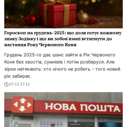
Гороскоп на грудень-2025: що доля готує кожному
знаку Зодіаку і що ви зобов'язані встигнути до
настання Року Червоного Коня
Грудень 2025-го дає шанс зайти в Рік Червоного
Коня без хвостів, сумнівів і потім розберуся. Але
зірки натякають: хто нічого не робить - того новий
рік забирає.
07:15 27.11