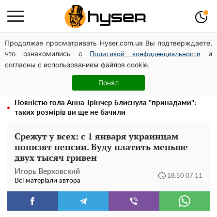
Продолжая просматривать Hyser.com.ua Вы подтверждаете,
Дрони із націнкою: Олександр Конотопський вивів
что ознакомились с
и
мільйони оборонного бюджету через фіктивну фірму в
Политикой конфиденциальности
согласны с использованием файлов cookie.
Естонії
Олена Тополя злив відео – це далеко не все: фронтмен
Понял
"Антитіла" Тарас Тополя став наступним
Повністю гола Анна Трінчер блиснула "принадами":
таких розмірів ви ще не бачили
Срежут у всех: с 1 января украинцам
понизят пенсии. Буду платить меньше
двух тысяч гривен
Игорь Верховский
18:50 07.11
Всі матеріали автора