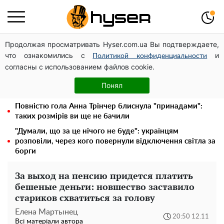
Продолжая просматривать Hyser.com.ua Вы подтверждаете,
Українська авіатранспортна асоціація звернулася до
что ознакомились с
и
Мінфіну із закликом уніфікувати оподаткування
Политикой конфиденциальности
согласны с использованием файлов cookie.
авіалізингу
Олена Тополя злив відео – це далеко не все: фронтмен
Понял
"Антитіла" Тарас Тополя став наступним
Повністю гола Анна Трінчер блиснула "принадами":
таких розмірів ви ще не бачили
"Думали, що за це нічого не буде": українцям
розповіли, через кого повернули відключення світла за
борги
За выход на пенсию придется платить
бешеные деньги: новшество заставило
стариков схватиться за голову
Елена Мартынец
20:50 12.11
Всі матеріали автора