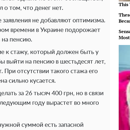
This
 о том, что денег нет.
Thes
 заявления не добавляют оптимизма.
Beca
ором времени в Украине подорожает
Sens
Most
 на пенсию.
ние к стажу, который должен быть у
бы выйти на пенсию в шестьдесят лет,
т. При отсутствии такого стажа его
на сильно кусается.
лать за 26 тысяч 400 грн, но в связи
следующим году вырастет во много
 нужной суммой есть запасной