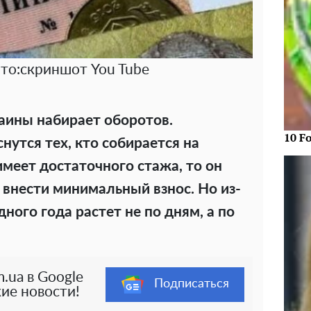
ото:скриншот You Tube
аины набирает оборотов.
10 F
утся тех, кто собирается на
 имеет достаточного стажа, то он
 внести минимальный взнос.
Но из-
дного года растет не по дням, а по
.ua в Google
Подписаться
ие новости!