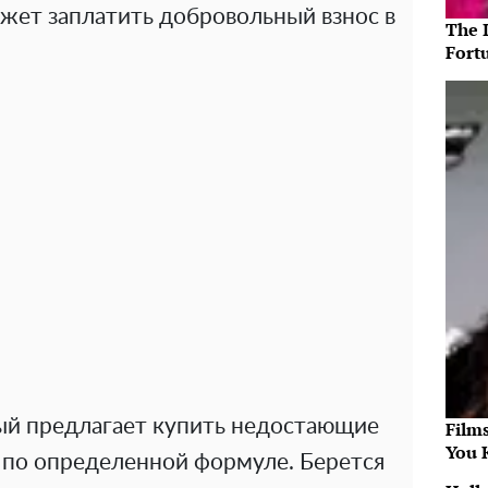
ожет заплатить добровольный взнос в
The 
Fort
ый предлагает купить недостающие
Film
You 
у по определенной формуле. Берется