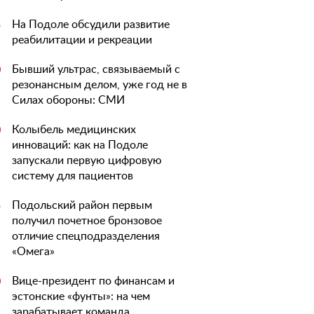
На Подоле обсудили развитие
5
реабилитации и рекреации
Бывший ультрас, связываемый с
0
резонансным делом, уже год не в
Силах обороны: СМИ
Колыбель медицинских
0
инноваций: как на Подоле
запускали первую цифровую
систему для пациентов
Подольский район первым
5
получил почетное бронзовое
отличие спецподразделения
«Омега»
Вице-президент по финансам и
0
эстонские «фунты»: на чем
зарабатывает команда