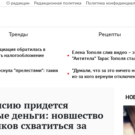
О редакции
Редакционная политика
Политика конфиденциал
Тренды
Рецепты
циация обратилась в
Елена Тополя слив видео – э
ть налогообложение
"Антитела" Тарас Тополя ст
снула "прелестями": таких
"Думали, что за это ничего 
из-за кого вернули отключен
НО
нсию придется
е деньги: новшество
ков схватиться за