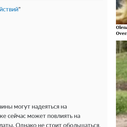
йствий
"
Olen
Over
ины могут надеяться на
же сейчас может повлиять на
аты. Однако не стоит обольщаться,