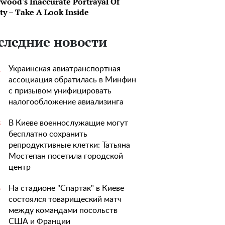
ywood's Inaccurate Portrayal Of
ty – Take A Look Inside
следние новости
Украинская авиатранспортная
1
ассоциация обратилась в Минфин
с призывом унифицировать
налогообложение авиализинга
В Киеве военнослужащие могут
3
бесплатно сохранить
репродуктивные клетки: Татьяна
Мостепан посетила городской
центр
На стадионе "Спартак" в Киеве
5
состоялся товарищеский матч
между командами посольств
США и Франции