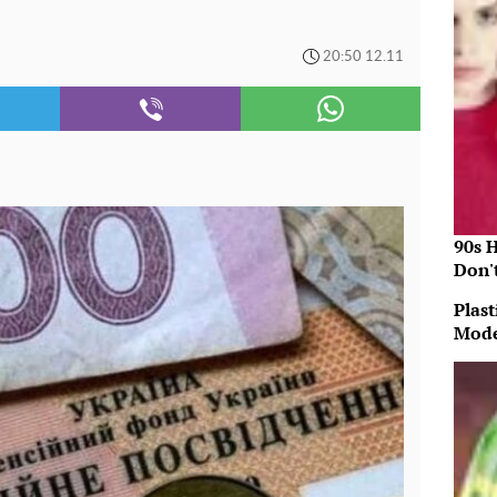
20:50 12.11
90s 
Don'
Plast
Mode