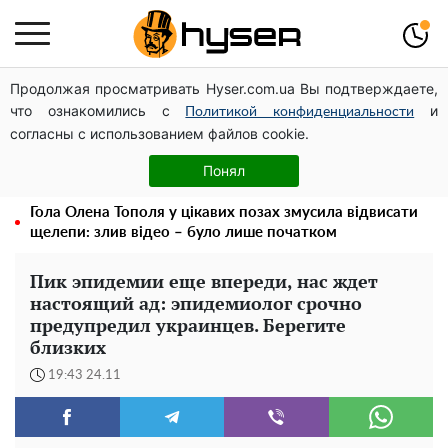
Продолжая просматривать Hyser.com.ua Вы подтверждаете,
Чи може Поштова площа стати головною точкою
что ознакомились с
и
входу до історичного Києва
Политикой конфиденциальности
согласны с использованием файлов cookie.
Дрони із націнкою: Олександр Конотопський вивів
мільйони оборонного бюджету через фіктивну фірму в
Понял
Естонії
Гола Олена Тополя у цікавих позах змусила відвисати
щелепи: злив відео – було лише початком
Пик эпидемии еще впереди, нас ждет
настоящий ад: эпидемиолог срочно
предупредил украинцев. Берегите
близких
19:43 24.11