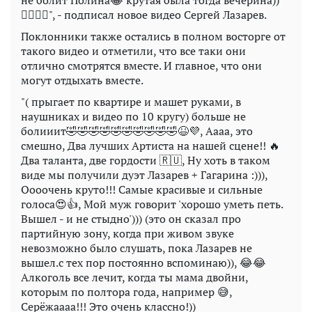
не болит Полина😂 крутая была тогда вечерина))
👍🏻👍🏻", - подписал новое видео Сергей Лазарев.
Поклонники также остались в полном восторге от
такого видео и отметили, что все таки они
отлично смотрятся вместе. И главное, что они
могут отдыхать вместе.
"( прыгает по квартире и машет руками, в
наушниках и видео по 10 кругу) больше не
болииит🤣🤣🤣🤣🤣🤣🤣🤣🤣🤣😆💜, Аааа, это
смешно, Два лучших Артиста на нашей сцене!! 🔥
Два таланта, две гордости 🇷🇺, Ну хоть в таком
виде мы получили дуэт Лазарев + Гагарина :))),
Оооочень круто!!! Самые красивые и сильные
голоса😍👍, Мой муж говорит 'хорошо уметь петь.
Вышел - и не стыдно'))) (это он сказал про
партийную зону, когда при живом звуке
невозможно было слушать, пока Лазарев не
вышел.с тех пор постоянно вспоминаю)), 😂😂
Алкоголь все лечит, когда ты мама двойни,
которым по полтора года, например 😅,
Серёжаааа!!! Это очень классно!))