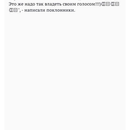
Это же надо так владеть своим голосом!!!)👏🏻👏🏻
👏🏻", - написали поклонники.