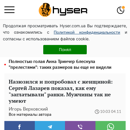
Продолжая просматривать Hyser.com.ua Вы подтверждаете,
Дроны с наценкой: Александр Конотопский вывел
что ознакомились с
и
миллионы оборонного бюджета через фиктивную
Политикой конфиденциальности
согласны с использованием файлов cookie.
фирму в Эстонии
Голая Елена Тополя в интересных позах заставила
Понял
отвисать челюсти: слив видео – было только началом
Полностью голая Анна Тринчер блеснула
"прелестями": таких размеров вы еще не видели
Назюзился и попробовал с женщиной:
Сергей Лазарев показал, как ему
"заглатывали" ранки. Мужчины так не
умеют
Игорь Верховский
10:03 04.11
Все материалы автора