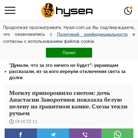
Продолжая просматривать Hyser.com.ua Вы подтверждаете,
Дроны с наценкой: Александр Конотопский вывел
что ознакомились с
и
миллионы оборонного бюджета через фиктивную
Политикой конфиденциальности
согласны с использованием файлов cookie.
фирму в Эстонии
Елена Тополя слив видео – это далеко не все:
Понял
фронтмен "Антитела" Тарас Тополя стал следующим
"Думали, что за это ничего не будет": украинцам
рассказали, из-за кого вернули отключения света за
долги
Могилу припорошило снегом: дочь
Анастасии Заворотнюк показала белую
пелену на гранитном камне. Слезы текли
ручьем
14:10 22.11