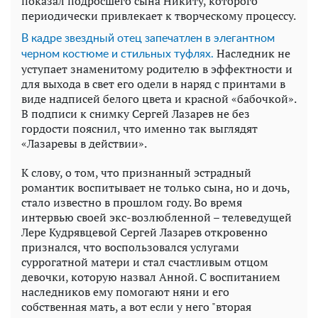
показал подросшего сына Никиту, которого
периодически привлекает к творческому процессу.
В кадре звездный отец запечатлен в элегантном
Наследник не
черном костюме и стильных туфлях.
уступает знаменитому родителю в эффектности и
для выхода в свет его одели в наряд с принтами в
виде надписей белого цвета и красной «бабочкой».
В подписи к снимку Сергей Лазарев не без
гордости пояснил, что именно так выглядят
«Лазаревы в действии».
К слову, о том, что признанный эстрадный
романтик воспитывает не только сына, но и дочь,
стало известно в прошлом году. Во время
интервью своей экс-возлюбленной – телеведущей
Лере Кудрявцевой Сергей Лазарев откровенно
признался, что воспользовался услугами
суррогатной матери и стал счастливым отцом
девочки, которую назвал Анной. С воспитанием
наследников ему помогают няни и его
собственная мать, а вот если у него "вторая