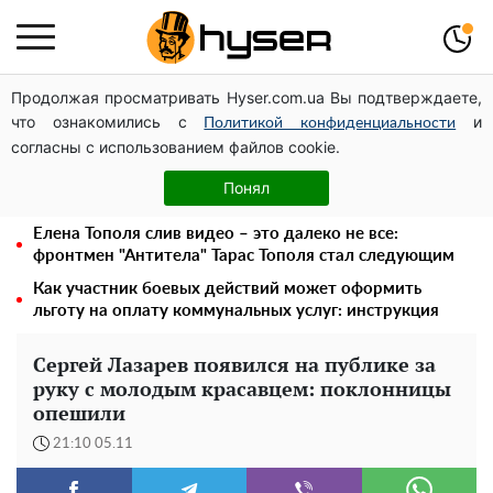
Продолжая просматривать Hyser.com.ua Вы подтверждаете,
Павел Прудников и его удивительная карьера от
что ознакомились с
и
актера в российском театре до номинанта в
Политикой конфиденциальности
согласны с использованием файлов cookie.
руководители Федерации профсоюзов
Голая Елена Тополя в интересных позах заставила
Понял
отвисать челюсти: слив видео – было только началом
Елена Тополя слив видео – это далеко не все:
фронтмен "Антитела" Тарас Тополя стал следующим
Как участник боевых действий может оформить
льготу на оплату коммунальных услуг: инструкция
Сергей Лазарев появился на публике за
руку с молодым красавцем: поклонницы
опешили
21:10 05.11